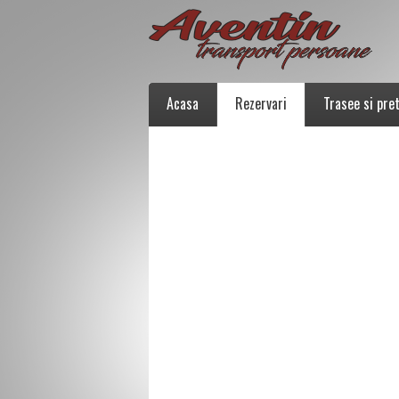
Acasa
Rezervari
Trasee si pret