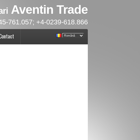
Aventin Trade
ari
45-761.057; +4-0239-618.866
Contact