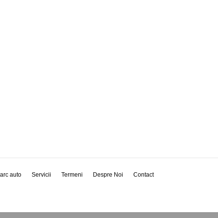
arc auto
Servicii
Termeni
Despre Noi
Contact