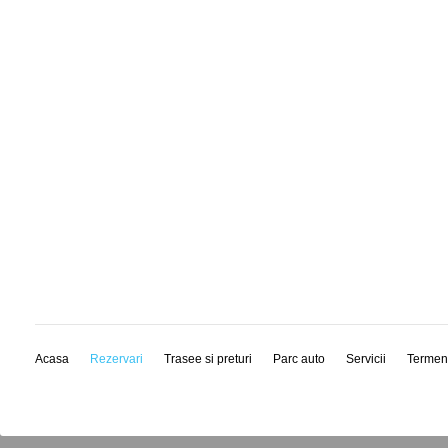
Acasa
Rezervari
Trasee si preturi
Parc auto
Servicii
Termen