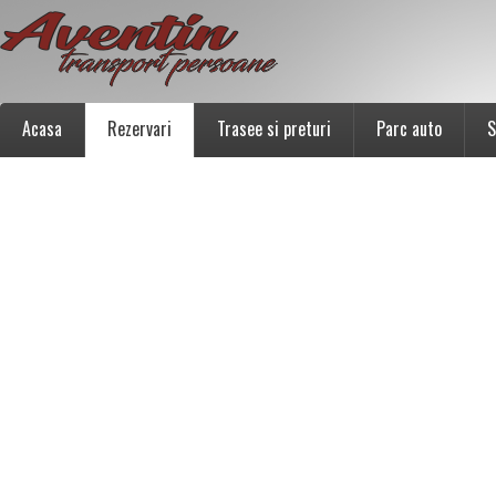
Acasa
Rezervari
Trasee si preturi
Parc auto
S