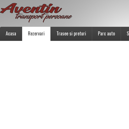
Acasa
Rezervari
Trasee si preturi
Parc auto
S