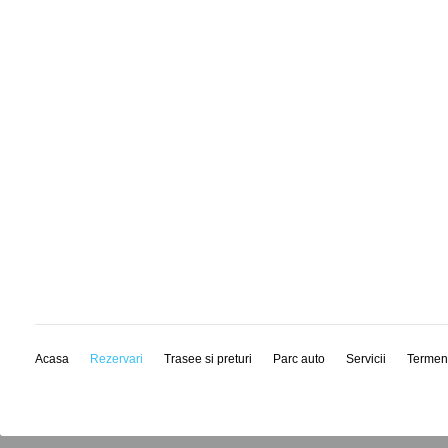
Acasa
Rezervari
Trasee si preturi
Parc auto
Servicii
Termen