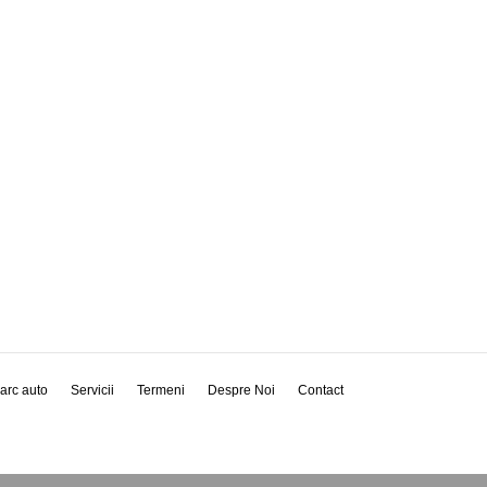
arc auto
Servicii
Termeni
Despre Noi
Contact