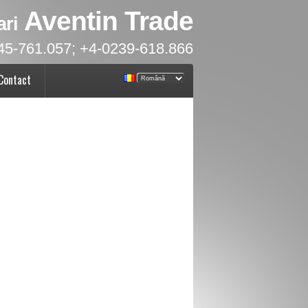
Aventin Trade
ari
45-761.057; +4-0239-618.866
Contact