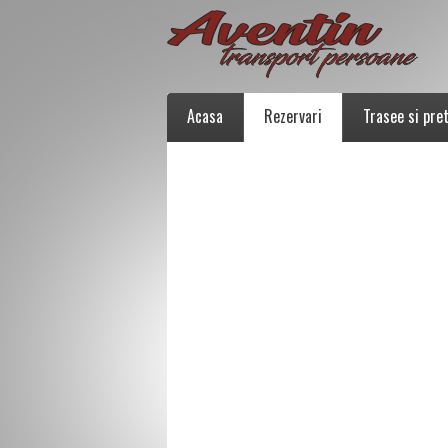
Acasa
Rezervari
Trasee si pret