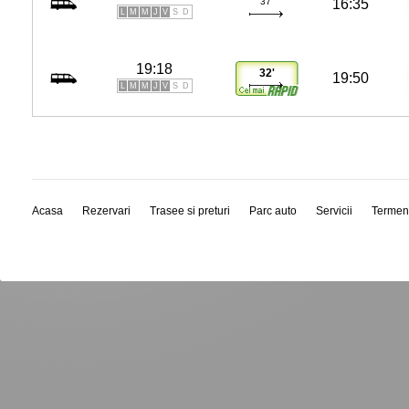
37'
16:35
L
M
M
J
V
S
D
19:18
32'
19:50
L
M
M
J
V
S
D
Acasa
Rezervari
Trasee si preturi
Parc auto
Servicii
Termen