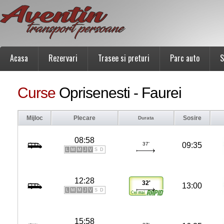
Acasa
Rezervari
Trasee si preturi
Parc auto
S
Curse
Oprisenesti - Faurei
Mijloc
Plecare
Sosire
Durata
08:58
37'
09:35
L
M
M
J
V
S
D
12:28
32'
13:00
L
M
M
J
V
S
D
15:58