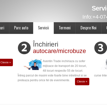
Servi
Info:
+4-07
uri
Parc auto
Servicii
Termeni
Despre Noi
Închirieri
2
3
autocare/microbuze
Aventin Trade inchiriaza cu sofer
Citeste »
mijloace de transport de 20 locuri,
48 locuri respectiv 55 de locuri.
Întreg parcul de masini este foarte bine intretinut si se
curse Inte
preteaza pentru orice fel de evenimente.
Citeste »