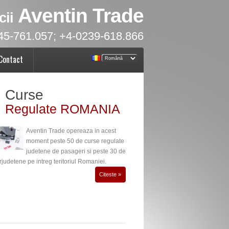
Aventin Trade
cii
45-761.057; +4-0239-618.866
Contact
Curse
Regulate ROMANIA
Aventin Trade opereaza in acest
moment peste 50 de curse regulate
judetene de pasageri si peste 30 de
rjudetene pe intreg teritoriul Romaniei.
Citeste »