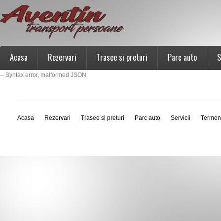
Acasa
Rezervari
Trasee si preturi
Parc auto
S
-- Syntax error, malformed JSON
Acasa
Rezervari
Trasee si preturi
Parc auto
Servicii
Termen