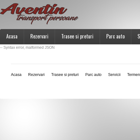
Acasa
Rezervari
Trasee si preturi
Parc auto
S
-- Syntax error, malformed JSON
Acasa
Rezervari
Trasee si preturi
Parc auto
Servicii
Termen