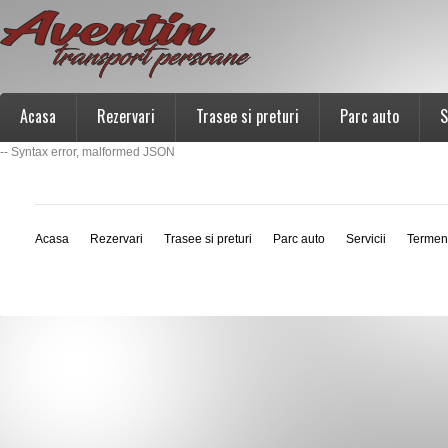
Acasa
Rezervari
Trasee si preturi
Parc auto
S
-- Syntax error, malformed JSON
Acasa
Rezervari
Trasee si preturi
Parc auto
Servicii
Termen