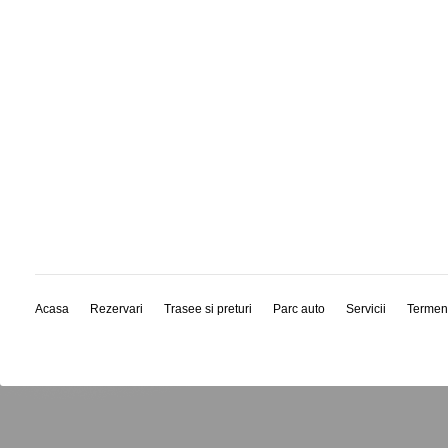
Acasa
Rezervari
Trasee si preturi
Parc auto
Servicii
Termen